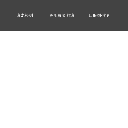
衰老检测
高压氧舱·抗衰
口服剂·抗衰